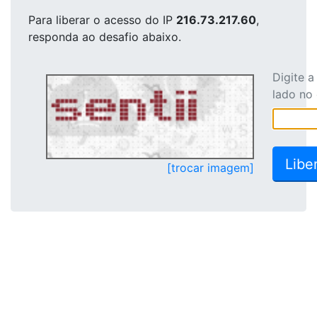
Para liberar o acesso
do IP
216.73.217.60
,
responda ao desafio abaixo.
Digite 
lado no
[trocar imagem]