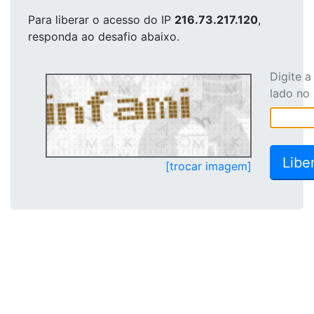
Para liberar o acesso
do IP
216.73.217.120
,
responda ao desafio abaixo.
Digite 
lado no
[trocar imagem]