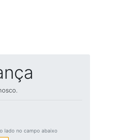
ança
nosco.
ao lado no campo abaixo