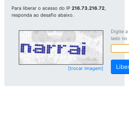
Para liberar o acesso
do IP
216.73.216.72
,
responda ao desafio abaixo.
Digite 
lado no
[trocar imagem]