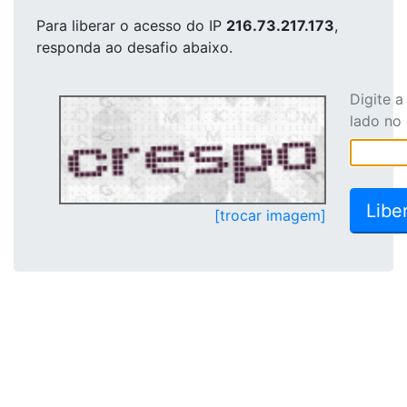
Para liberar o acesso
do IP
216.73.217.173
,
responda ao desafio abaixo.
Digite 
lado no
[trocar imagem]