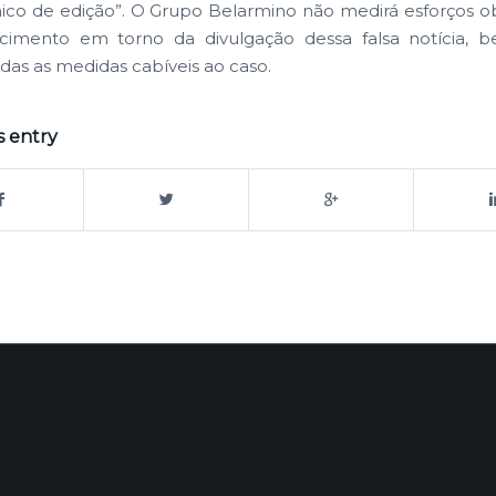
nico de edição”. O Grupo Belarmino não medirá esforços o
ecimento em torno da divulgação dessa falsa notícia,
das as medidas cabíveis ao caso.
s entry