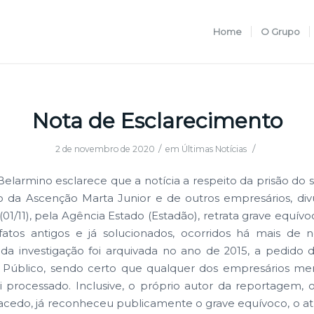
Home
O Grupo
Nota de Esclarecimento
/
/
2 de novembro de 2020
em
Últimas Notícias
elarmino esclarece que a notícia a respeito da prisão do s
 da Ascenção Marta Junior e de outros empresários, di
01/11), pela Agência Estado (Estadão), retrata grave equívoc
fatos antigos e já solucionados, ocorridos há mais de 
a investigação foi arquivada no ano de 2015, a pedido 
o Público, sendo certo que qualquer dos empresários m
i processado. Inclusive, o próprio autor da reportagem, o 
cedo, já reconheceu publicamente o grave equívoco, o at