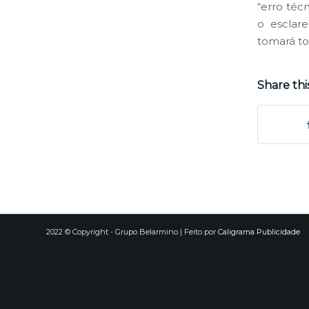
“erro téc
o esclar
tomará to
Share thi
2022 © Copyright - Grupo Belarmino | Feito por
Caligrama Publicidade