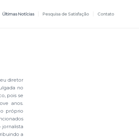
Últimas Notícias
Pesquisa de Satisfação
Contato
eu diretor
vulgada no
o, pois se
nove anos.
do próprio
encionados
jornalista
ribuindo a