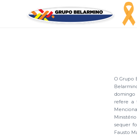
O Grupo B
Belarmino
domingo (
refere a 
Mencionad
Ministéri
sequer fo
Fausto Ma