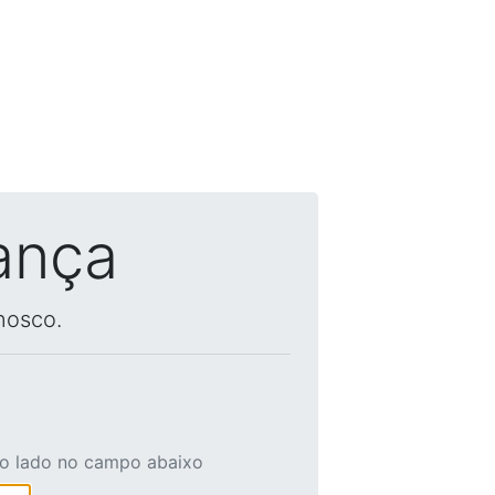
ança
nosco.
ao lado no campo abaixo