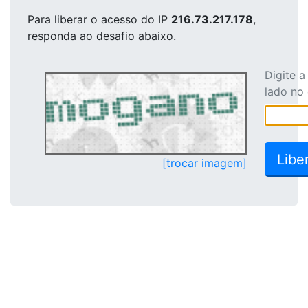
Para liberar o acesso
do IP
216.73.217.178
,
responda ao desafio abaixo.
Digite 
lado no
[trocar imagem]