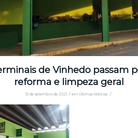
erminais de Vinhedo passam p
reforma e limpeza geral
/
/
13 de setembro de 2021
em
Últimas Notícias