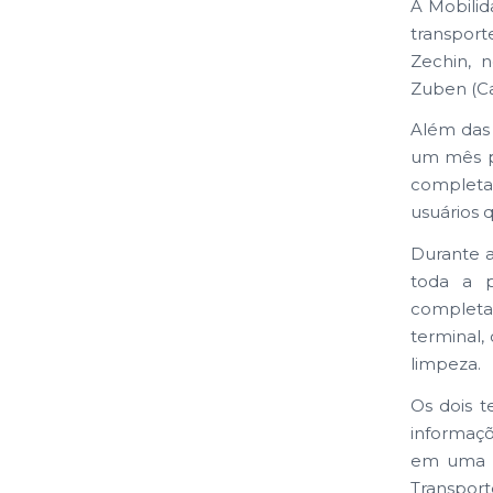
A Mobili
transport
Zechin, 
Zuben (Ca
Além das 
um mês pa
completa,
usuários 
Durante a
toda a p
completa
terminal,
limpeza.
Os dois 
informaçõ
em uma p
Transport