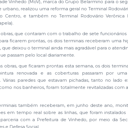
dade Vinhedo (MoV), marca do Grupo Belarmino para o se
e urbano, realizou uma reforma geral no Terminal Rodoviár
no Centro, e também no Terminal Rodoviário Verônica B
pela).
obras, que contaram com o trabalho de sete funcionários
ra ficarem prontas, os dois terminais receberam uma hi
 que deixou o terminal ainda mais agradável para o atend
que passam pelo local diariamente.
s obras, que ficaram prontas esta semana, os dois termina
intura renovada e as coberturas passaram por um
. Várias paredes que estavam pichadas, tanto no lado e
 como nos banheiros, foram totalmente revitalizadas com a
terminais também receberam, em junho deste ano, moni
es em tempo real sobre as linhas, que foram instalados
arceria com a Prefeitura de Vinhedo, por meio da Secr
es e Defesa Social.