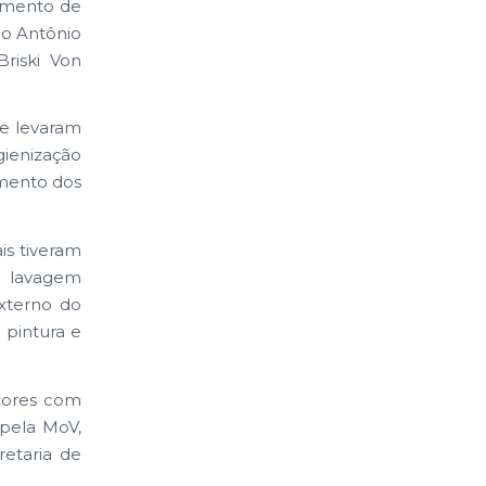
gmento de
io Antônio
riski Von
 e levaram
gienização
imento dos
is tiveram
a lavagem
xterno do
 pintura e
tores com
 pela MoV,
etaria de