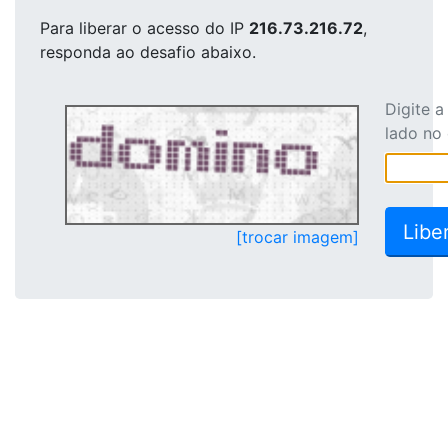
Para liberar o acesso
do IP
216.73.216.72
,
responda ao desafio abaixo.
Digite 
lado no
[trocar imagem]